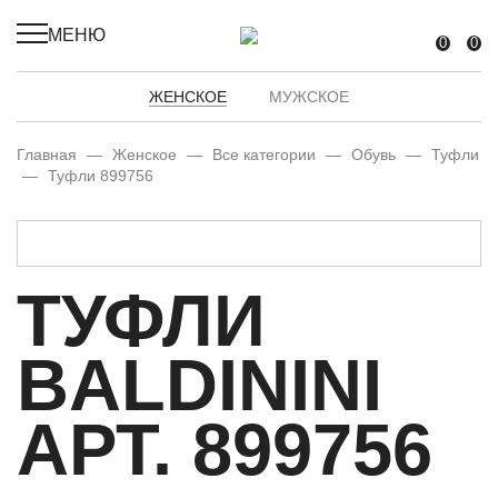
МЕНЮ
0
0
ЖЕНСКОЕ
МУЖСКОЕ
Главная
—
Женское
—
Все категории
—
Обувь
—
Туфли
—
Туфли 899756
ТУФЛИ
BALDININI
АРТ. 899756