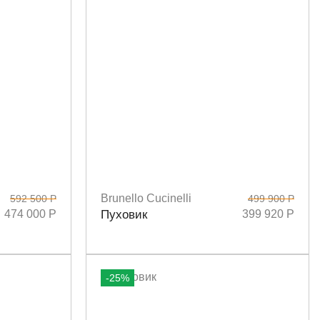
Brunello Cucinelli
592 500 Р
499 900 Р
Размеры
38
474 000 Р
Пуховик
399 920 Р
-25%