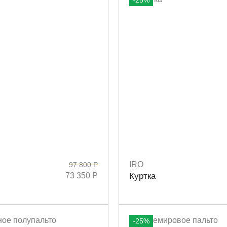
-25%
IRO
97 800 Р
4
36
38
Размеры
38
73 350 Р
Куртка
-25%