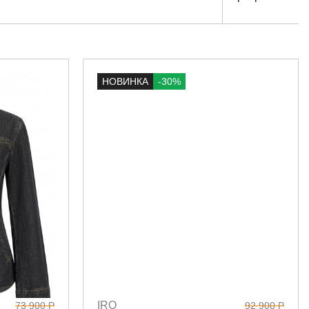
НОВИНКА
-30%
IRO
73 900 Р
92 900 Р