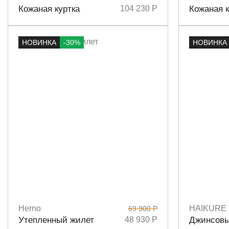
Размеры
38
40
Размеры
3
Кожаная куртка
104 230 Р
Кожаная к
НОВИНКА
-30%
НОВИНКА
Herno
HAIKURE
69 900 Р
Размеры
40
42
Размеры
S
Утепленный жилет
48 930 Р
Джинсовы