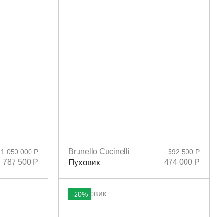
Brunello Cucinelli
1 050 000 Р
592 500 Р
Размеры
40
787 500 Р
Пуховик
474 000 Р
-20%