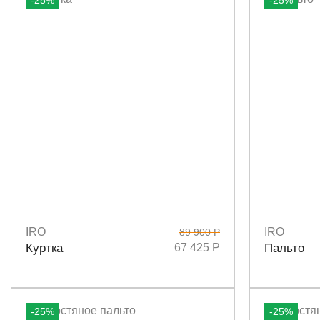
-25%
-25%
IRO
IRO
89 900 Р
Размеры
36
38
Размеры
3
Куртка
67 425 Р
Пальто
-25%
-25%