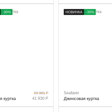
-30%
НОВИНКА
-30%
Seafarer
59 901 Р
M
Размеры
M
L
я куртка
41 930 Р
Джинсовая куртка