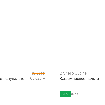
Brunello Cucinelli
87 500 Р
4
36
38
Размеры
42
е полупальто
65 625 Р
Кашемировое пальто
-20%