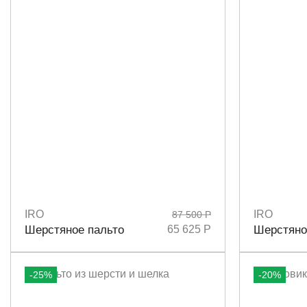
IRO
IRO
87 500 Р
Размеры
36
38
Размеры
3
Шерстяное пальто
65 625 Р
Шерстяно
-25%
-20%