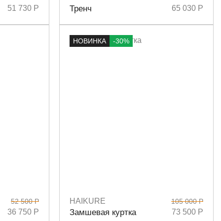
Размеры
34
51 730 Р
Тренч
65 030 Р
НОВИНКА
-30%
HAIKURE
52 500 Р
105 000 Р
Размеры
XS
S
36 750 Р
Замшевая куртка
73 500 Р