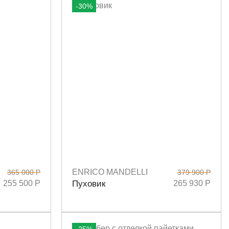
-30%
ENRICO MANDELLI
365 000 Р
379 900 Р
Размеры
42
44
255 500 Р
Пуховик
265 930 Р