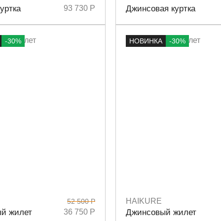
8
40
Размеры
36
уртка
93 730 Р
Джинсовая куртка
-30%
НОВИНКА
-30%
HAIKURE
52 500 Р
M
Размеры
S
M
й жилет
36 750 Р
Джинсовый жилет