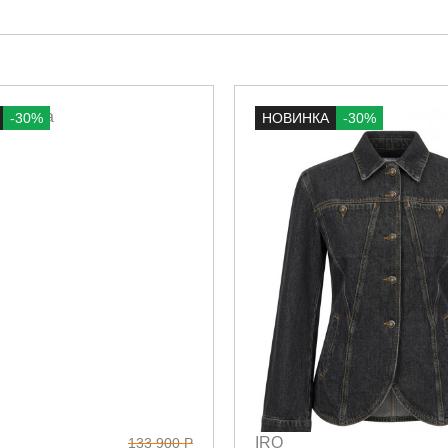
-30%
НОВИНКА
-30%
IRO
133 900 Р