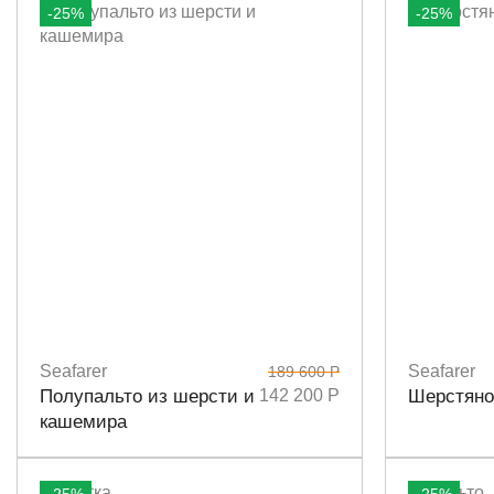
-25%
-25%
Seafarer
Seafarer
189 600 Р
Размеры
42
44
Размеры
4
Полупальто из шерсти и
142 200 Р
Шерстяно
кашемира