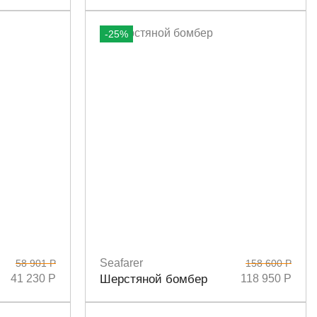
-25%
Seafarer
58 901 Р
158 600 Р
Размеры
40
42
41 230 Р
Шерстяной бомбер
118 950 Р