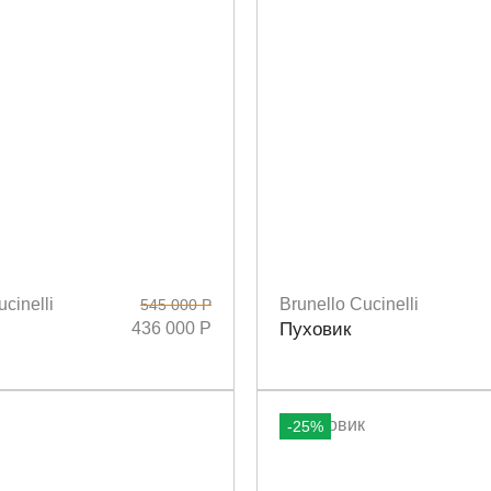
cinelli
Brunello Cucinelli
545 000 Р
2
Размеры
40
42
436 000 Р
Пуховик
-25%