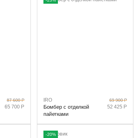
-25%
IRO
87 600 Р
69 900 Р
Размеры
36
65 700 Р
Бомбер с отделкой
52 425 Р
пайетками
-20%