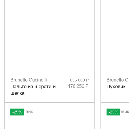
Brunello Cucinelli
Brunello Cu
635 000 Р
Размеры
40
42
Размеры
4
Пальто из шерсти и
476 250 Р
Пуховик
шелка
-25%
-25%