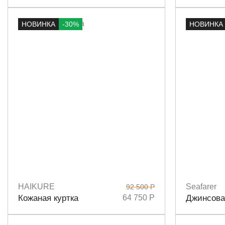
НОВИНКА
-30%
НОВИНКА
HAIKURE
Seafarer
92 500 Р
Размеры
S
M
Размеры
S
Кожаная куртка
64 750 Р
Джинсова