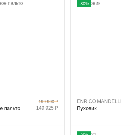
-30%
ENRICO MANDELLI
199 900 Р
2
44
Размеры
40
42
е пальто
149 925 Р
Пуховик