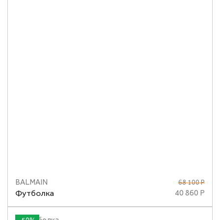
BALMAIN
68 100 Р
Размеры
XS
S
M
Футболка
40 860 Р