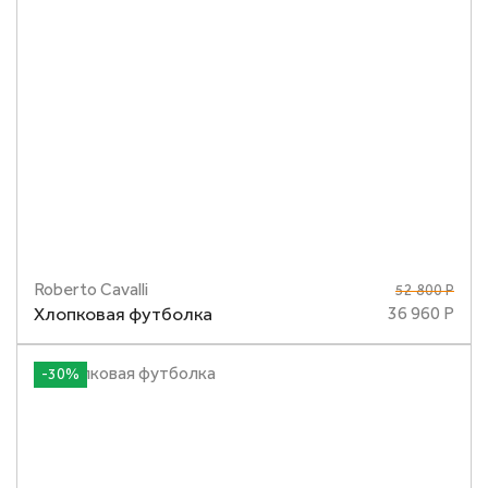
Roberto Cavalli
52 800 Р
Размеры
S
M
Хлопковая футболка
36 960 Р
-30%