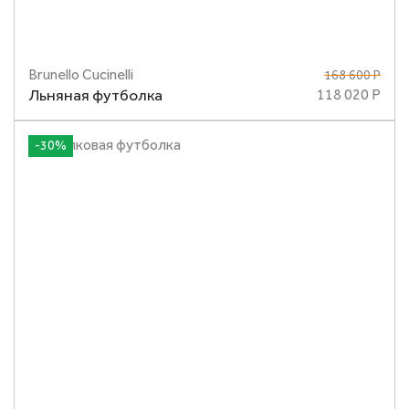
Brunello Cucinelli
168 600 Р
Размеры
M
Льняная футболка
118 020 Р
-30%