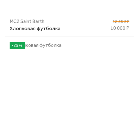
MC2 Saint Barth
12 500 Р
Размеры
S
M
L
Хлопковая футболка
10 000 Р
-25%