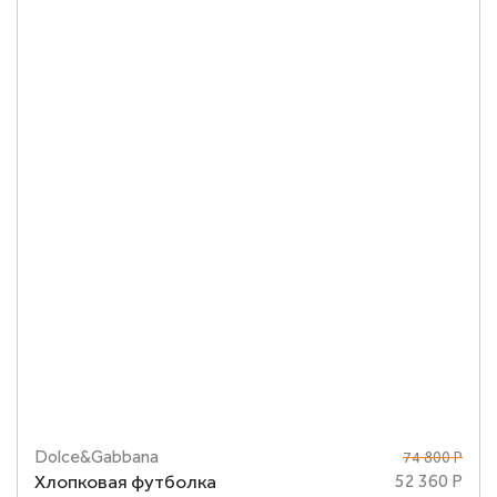
Dolce&Gabbana
74 800 Р
Размеры
40
42
44
Хлопковая футболка
52 360 Р