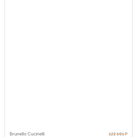
Brunello Cucinelli
122 501 Р