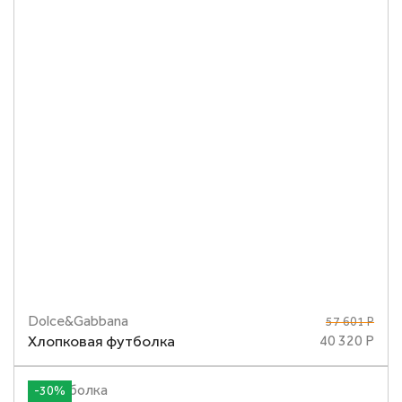
Dolce&Gabbana
57 601 Р
Размеры
42
Хлопковая футболка
40 320 Р
-30%