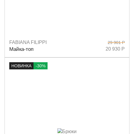
FABIANA FILIPPI
29 901 Р
Размеры
38
40
42
Майка-топ
20 930 Р
НОВИНКА
-30%