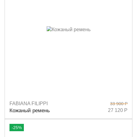
FABIANA FILIPPI
33 900 Р
Размеры
S
M
L
Кожаный ремень
27 120 Р
-25%