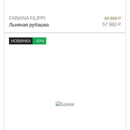
FABIANA FILIPPI
82 800 Р
Размеры
42
44
Льняная рубашка
57 960 Р
НОВИНКА
-30%