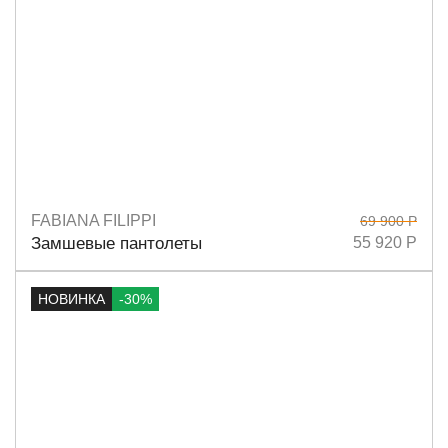
FABIANA FILIPPI
69 900 Р
Размеры
36,5
37
37,5
38
38,5
39
40
Замшевые пантолеты
55 920 Р
НОВИНКА
-30%