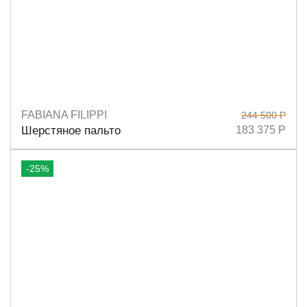
FABIANA FILIPPI
244 500 Р
Размеры
38
40
Шерстяное пальто
183 375 Р
-25%