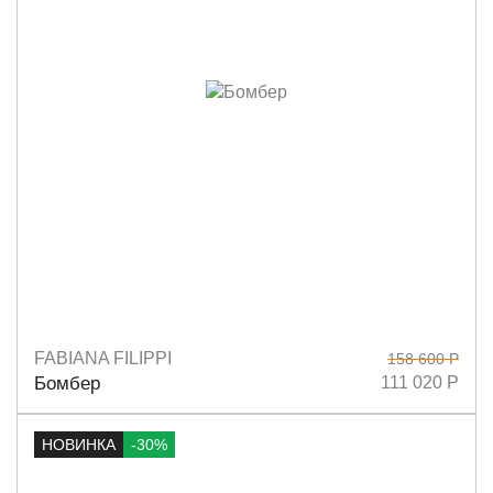
FABIANA FILIPPI
158 600 Р
Размеры
40
42
44
Бомбер
111 020 Р
НОВИНКА
-30%