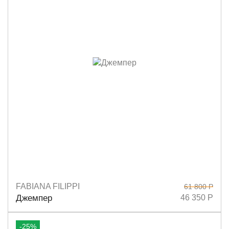
FABIANA FILIPPI
61 800 Р
Размеры
38
40
42
Джемпер
46 350 Р
-25%