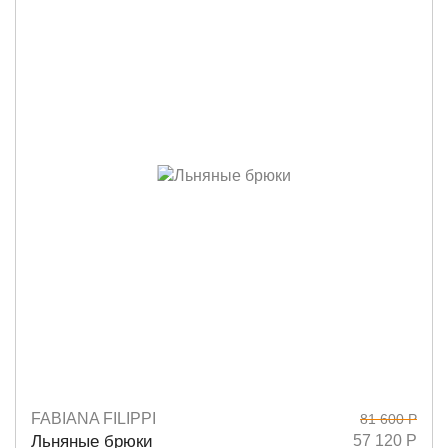
FABIANA FILIPPI
81 600 Р
Размеры
38
40
42
44
Льняные брюки
57 120 Р