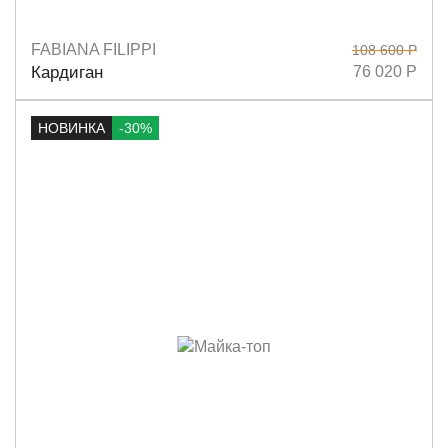
FABIANA FILIPPI
108 600 Р
Размеры
38
40
42
Кардиган
76 020 Р
НОВИНКА
-30%