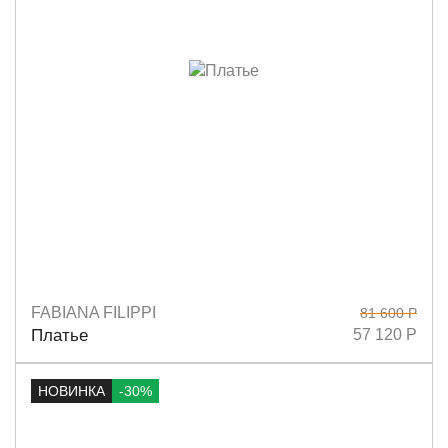
FABIANA FILIPPI
81 600 Р
Размеры
38
40
42
44
Платье
57 120 Р
НОВИНКА
-30%