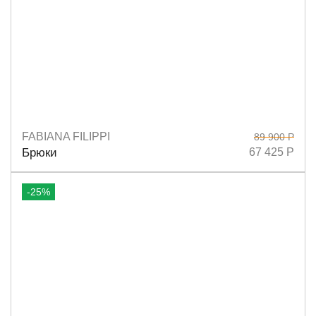
FABIANA FILIPPI
89 900 Р
Размеры
38
40
Брюки
67 425 Р
-25%