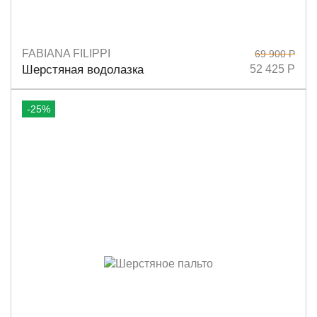
FABIANA FILIPPI
69 900 Р
Размеры
38
40
42
Шерстяная водолазка
52 425 Р
-25%