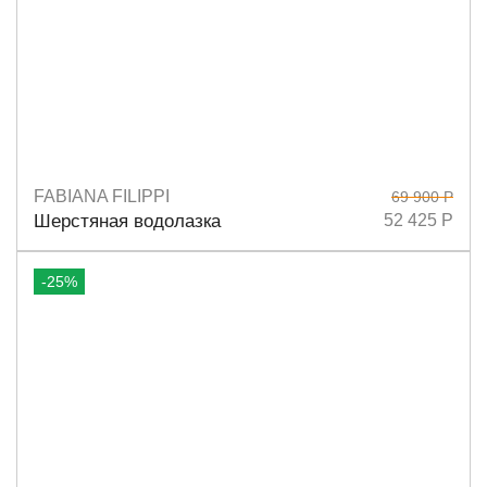
FABIANA FILIPPI
69 900 Р
Размеры
38
40
44
Шерстяная водолазка
52 425 Р
-25%