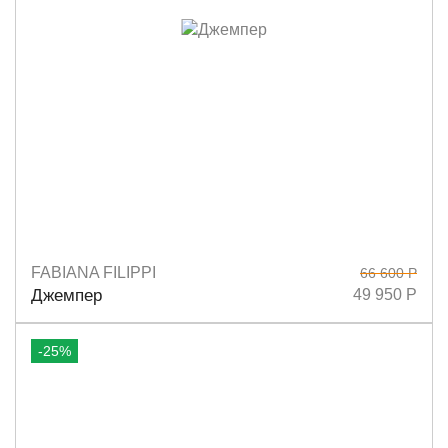
FABIANA FILIPPI
66 600 Р
Размеры
40
42
44
Джемпер
49 950 Р
-25%