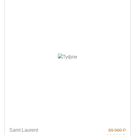
Saint Laurent
89 900 Р
Размеры
36
37
37,5
39
40