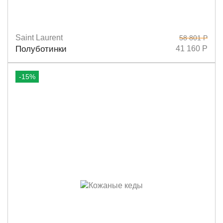
Saint Laurent
58 801 Р
Размеры
36
36,5
37
37,5
39
Полуботинки
41 160 Р
-15%