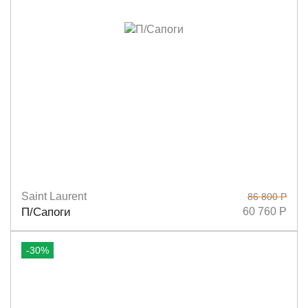
Saint Laurent
86 800 Р
Размеры
36
38,5
39
П/Сапоги
60 760 Р
-30%