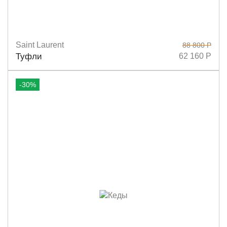
Saint Laurent
88 800 Р
Размеры
36
37
38
39
37,5
Туфли
62 160 Р
-30%