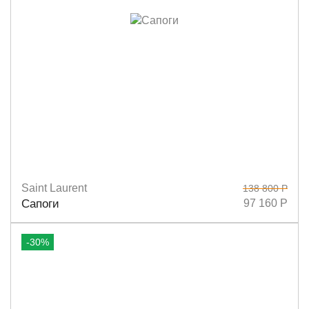
Saint Laurent
138 800 Р
Размеры
37
37,5
38
38,5
39
39,5
Сапоги
97 160 Р
-30%