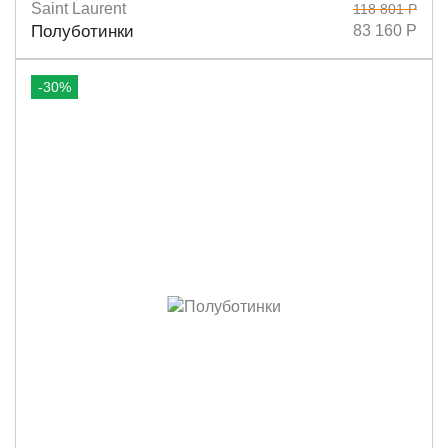
Saint Laurent
118 801 Р
Размеры
36,5
37,5
38,5
39
40
Полуботинки
83 160 Р
-30%