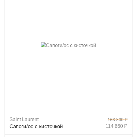
Saint Laurent
163 800 Р
Размеры
37
38
38,5
39
39,5
Сапоги/ос с кисточкой
114 660 Р