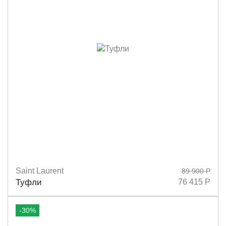
Saint Laurent
89 900 Р
Размеры
36,5
37
37,5
38
38,5
40
Туфли
76 415 Р
-30%