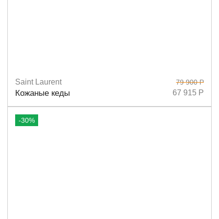
Saint Laurent
79 900 Р
Размеры
36
37
38
38,5
39
36,5
37,5
40
Кожаные кеды
67 915 Р
-30%