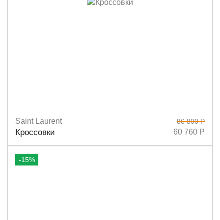
Saint Laurent
86 800 Р
Размеры
36
37
38
Кроссовки
60 760 Р
-15%