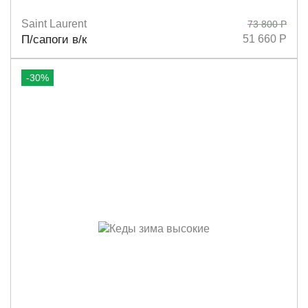
Saint Laurent
73 800 Р
Размеры
37,5
П/сапоги в/к
51 660 Р
-30%