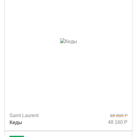
Saint Laurent
68 800 Р
Размеры
36
36,5
37
38
38,5
40
Кеды
48 160 Р