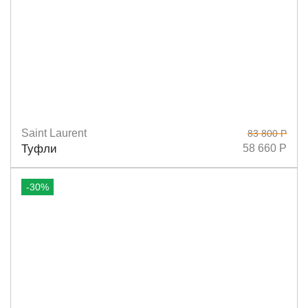
Saint Laurent
83 800 Р
Размеры
37
38
38,5
39
40
Туфли
58 660 Р
-30%