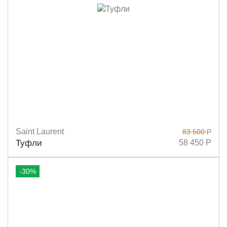
Saint Laurent
83 500 Р
Размеры
36
38,5
39
Туфли
58 450 Р
-30%