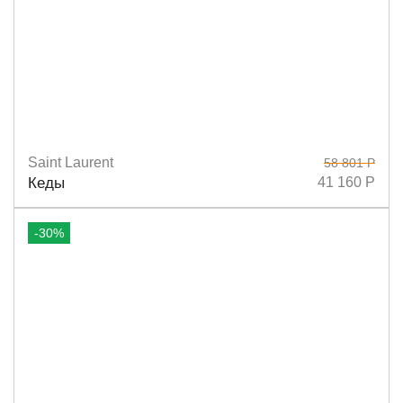
Saint Laurent
58 801 Р
Размеры
36,5
37
37,5
38,5
Кеды
41 160 Р
-30%