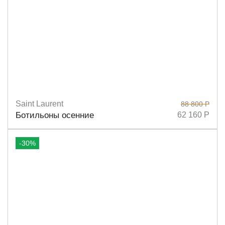
Saint Laurent
88 800 Р
Размеры
37
38
39,5
Ботильоны осенние
62 160 Р
-30%