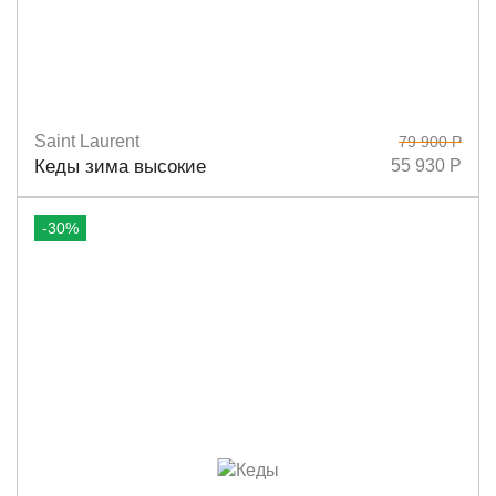
Saint Laurent
79 900 Р
Размеры
36
38
37
37,5
Кеды зима высокие
55 930 Р
-30%