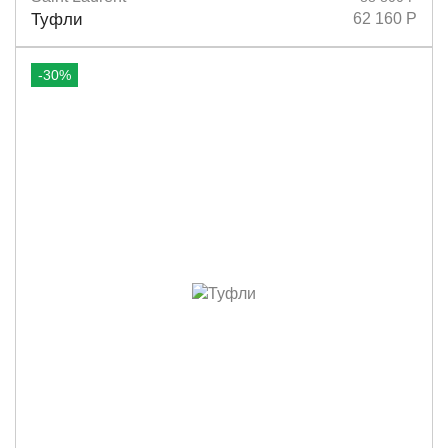
Размеры
36,5
37,5
38,5
39
40
Туфли
62 160 Р
-30%