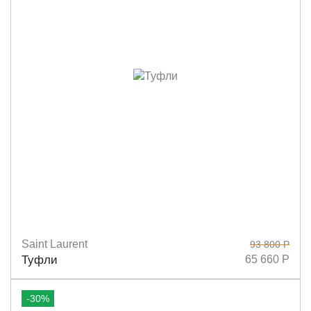
Saint Laurent
93 800 Р
Размеры
36
37,5
38
38,5
39
Туфли
65 660 Р
-30%