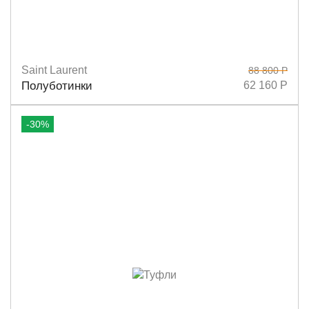
Saint Laurent
88 800 Р
Размеры
36
37
37,5
38
38,5
39,5
Полуботинки
62 160 Р
-30%