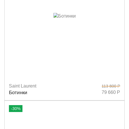
Saint Laurent
113 800 Р
Размеры
36
38
38,5
39
40
Ботинки
79 660 Р
-30%