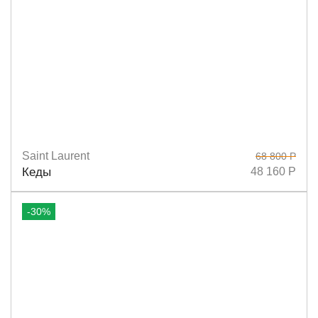
Saint Laurent
68 800 Р
Размеры
36
38
39
37
40
37,5
Кеды
48 160 Р
-30%