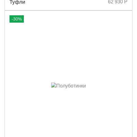
Туфли
62 930 Р
-30%