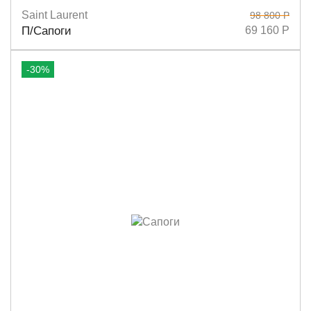
Saint Laurent
98 800 Р
Размеры
37
38
38,5
П/Сапоги
69 160 Р
-30%