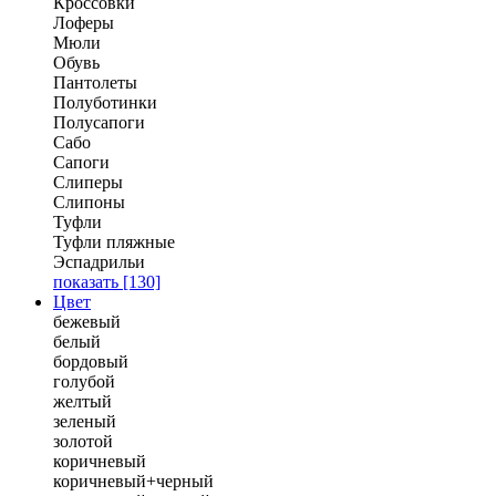
Кроссовки
Лоферы
Мюли
Обувь
Пантолеты
Полуботинки
Полусапоги
Сабо
Сапоги
Слиперы
Слипоны
Туфли
Туфли пляжные
Эспадрильи
показать
[130]
Цвет
бежевый
белый
бордовый
голубой
желтый
зеленый
золотой
коричневый
коричневый+черный