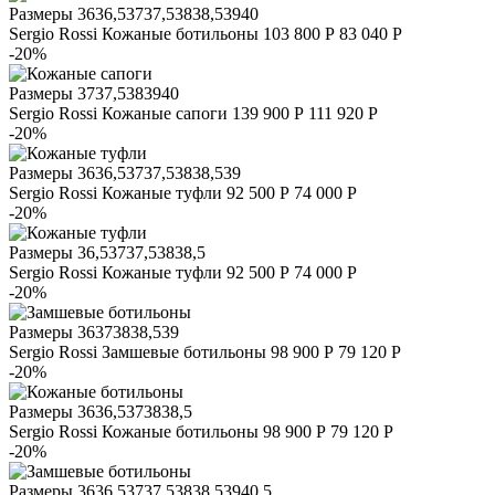
Размеры
36
36,5
37
37,5
38
38,5
39
40
Sergio Rossi
Кожаные ботильоны
103 800 Р
83 040 Р
-20%
Размеры
37
37,5
38
39
40
Sergio Rossi
Кожаные сапоги
139 900 Р
111 920 Р
-20%
Размеры
36
36,5
37
37,5
38
38,5
39
Sergio Rossi
Кожаные туфли
92 500 Р
74 000 Р
-20%
Размеры
36,5
37
37,5
38
38,5
Sergio Rossi
Кожаные туфли
92 500 Р
74 000 Р
-20%
Размеры
36
37
38
38,5
39
Sergio Rossi
Замшевые ботильоны
98 900 Р
79 120 Р
-20%
Размеры
36
36,5
37
38
38,5
Sergio Rossi
Кожаные ботильоны
98 900 Р
79 120 Р
-20%
Размеры
36
36,5
37
37,5
38
38,5
39
40,5