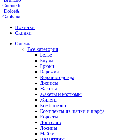
Cucinelli
Dolce&
Gabbana
Новинки
Скидки
Одежда
Все категории
Белье
Блузы
Брюки
Варежки
Верхняя одежда
Джинсы
Жакеты
Жакеты и костюмы
Жилеты
Комбинезоны
Комплекты из шапки и шарфа
Корсеты
Лонгслив
Лосины
Майки
Палантины