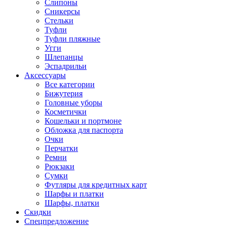
Слипоны
Сникерсы
Стельки
Туфли
Туфли пляжные
Угги
Шлепанцы
Эспадрильи
Аксессуары
Все категории
Бижутерия
Головные уборы
Косметички
Кошельки и портмоне
Обложка для паспорта
Очки
Перчатки
Ремни
Рюкзаки
Сумки
Футляры для кредитных карт
Шарфы и платки
Шарфы, платки
Скидки
Спецпредложение