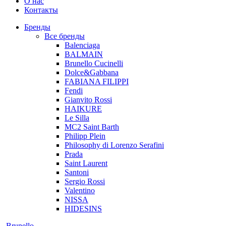
О нас
Контакты
Бренды
Все бренды
Balenciaga
BALMAIN
Brunello Cucinelli
Dolce&Gabbana
FABIANA FILIPPI
Fendi
Gianvito Rossi
HAIKURE
Le Silla
MC2 Saint Barth
Philipp Plein
Philosophy di Lorenzo Serafini
Prada
Saint Laurent
Santoni
Sergio Rossi
Valentino
NISSA
HIDESINS
Brunello