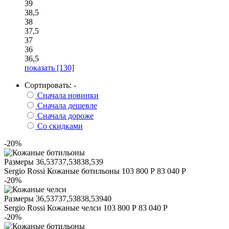
39
38,5
38
37,5
37
36
36,5
показать
[130]
Сортировать:
-
Сначала новинки
Сначала дешевле
Сначала дороже
Со скидками
-20%
Размеры
36,5
37
37,5
38
38,5
39
Sergio Rossi
Кожаные ботильоны
103 800 Р
83 040 Р
-20%
Размеры
36,5
37
37,5
38
38,5
39
40
Sergio Rossi
Кожаные челси
103 800 Р
83 040 Р
-20%