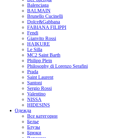
Balenciaga
BALMAIN
Brunello Cucinelli
Dolce&Gabbana
FABIANA FILIPPI
Fendi
Gianvito Rossi
HAIKURE
Le Silla
MC2 Saint Barth
Philipp Plein
Philosophy di Lorenzo Serafini
Prada
Saint Laurent
Santoni
Sergio Rossi
Valentino
NISSA
HIDESINS
Одежда
Все категории
Белье
Блузы
Брюки