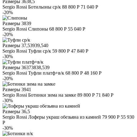
Размеры
36
38,5
Sergio Rossi
Ботильоны ср/к
88 800 Р
71 040 Р
-20%
Размеры
38
39
Sergio Rossi
Слипоны
68 800 Р
55 040 Р
-20%
Размеры
37,5
39
39,5
40
Sergio Rossi
Туфли ср/к
59 800 Р
47 840 Р
-30%
Размеры
36
37
38
38,5
39
Sergio Rossi
Туфли платф+в/к
68 800 Р
48 160 Р
-20%
Размеры
39
41
Sergio Rossi
Ботинки зима на замке
89 800 Р
71 840 Р
-30%
Размеры
36,5
Sergio Rossi
Лоферы украш обезьяна из камней
79 900 Р
55 930
Р
-30%