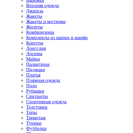
Варежки
Верхняя одежда
Джинсы
Жакеты
Жакеты и костюмы
Жилеты
Комбинезоны
Комплекты из шапки и шарфа
Корсеты
Лонгслив
Лосины
Майки
Палантины
Пиджаки
Платья
Пляжная одежда
Поло
Рубашки
Свитшоты
Спортивная одежда
Толстовки
Топы
Трикотаж
Туники
Футболки