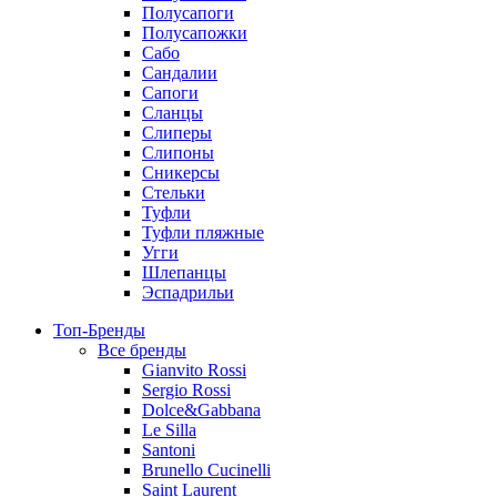
Полусапоги
Полусапожки
Сабо
Сандалии
Сапоги
Сланцы
Слиперы
Слипоны
Сникерсы
Стельки
Туфли
Туфли пляжные
Угги
Шлепанцы
Эспадрильи
Топ-Бренды
Все бренды
Gianvito Rossi
Sergio Rossi
Dolce&Gabbana
Le Silla
Santoni
Brunello Cucinelli
Saint Laurent