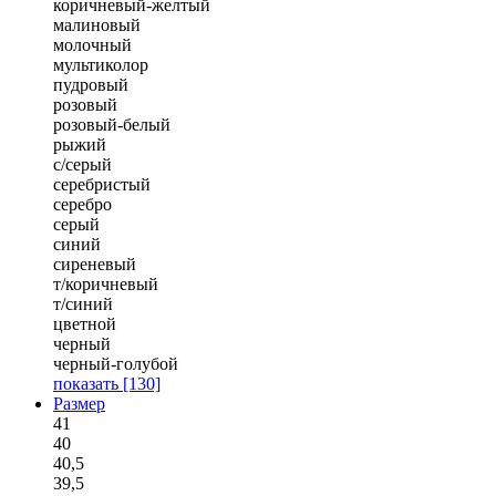
коричневый-желтый
малиновый
молочный
мультиколор
пудровый
розовый
розовый-белый
рыжий
с/серый
серебристый
серебро
серый
синий
сиреневый
т/коричневый
т/синий
цветной
черный
черный-голубой
показать
[130]
Размер
41
40
40,5
39,5