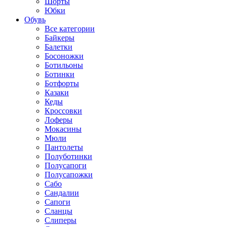
Шорты
Юбки
Обувь
Все категории
Байкеры
Балетки
Босоножки
Ботильоны
Ботинки
Ботфорты
Казаки
Кеды
Кроссовки
Лоферы
Мокасины
Мюли
Пантолеты
Полуботинки
Полусапоги
Полусапожки
Сабо
Сандалии
Сапоги
Сланцы
Слиперы