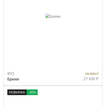
IRO
39 900 Р
Размеры
XS
S
M
Брюки
27 930 Р
НОВИНКА
-30%