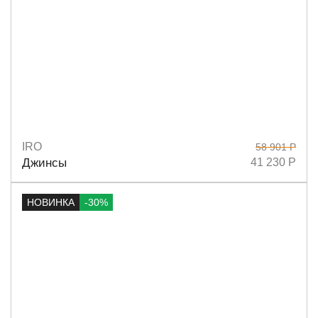
IRO
58 901 Р
Размеры
36
38
Джинсы
41 230 Р
НОВИНКА
-30%