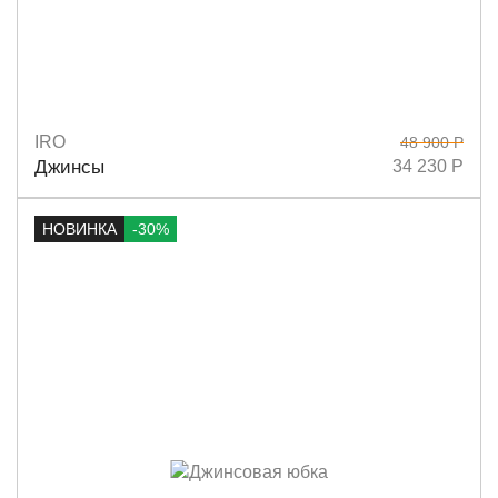
IRO
48 900 Р
Размеры
34
36
40
Джинсы
34 230 Р
НОВИНКА
-30%