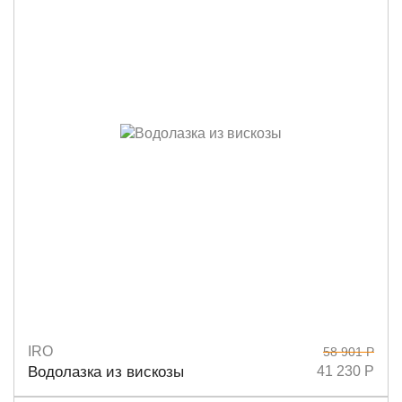
IRO
58 901 Р
Размеры
XS
S
M
Водолазка из вискозы
41 230 Р