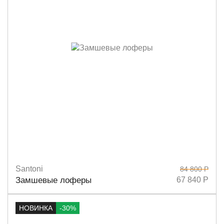
Santoni
84 800 Р
Размеры
36
36,5
37
37,5
38
39
40
Замшевые лоферы
67 840 Р
НОВИНКА
-30%