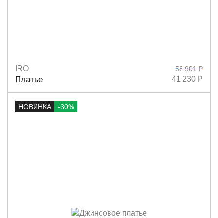
IRO
58 901 Р
Размеры
36
38
40
Платье
41 230 Р
НОВИНКА
-30%