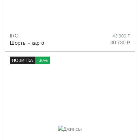
IRO
43 900 Р
Размеры
34
Шорты - карго
30 730 Р
НОВИНКА
-30%