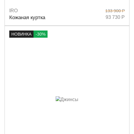
IRO
133 900 Р
Размеры
38
40
Кожаная куртка
93 730 Р
НОВИНКА
-30%