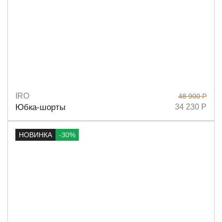
IRO
48 900 Р
Размеры
36
Юбка-шорты
34 230 Р
НОВИНКА
-30%