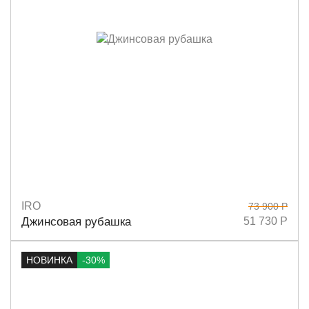
IRO
73 900 Р
Размеры
34
36
38
Джинсовая рубашка
51 730 Р
НОВИНКА
-30%