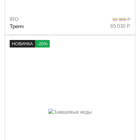
IRO
92 900 Р
Размеры
34
Тренч
65 030 Р
НОВИНКА
-20%