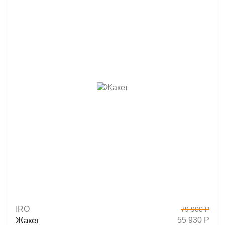
IRO
79 900 Р
Размеры
34
38
40
Жакет
55 930 Р