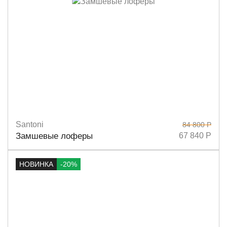
Santoni
84 800 Р
Размеры
36
36,5
37,5
38
37
Замшевые лоферы
67 840 Р
НОВИНКА
-20%