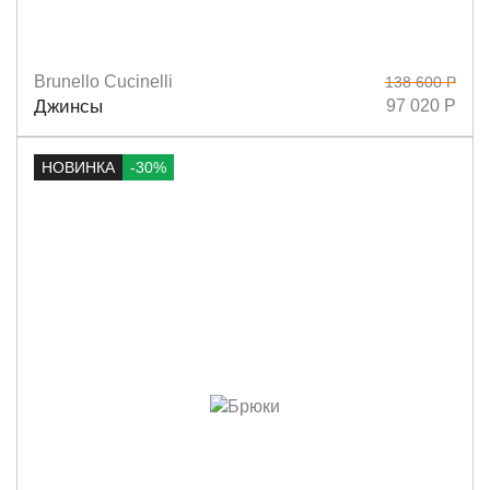
Brunello Cucinelli
138 600 Р
Размеры
36
Джинсы
97 020 Р
НОВИНКА
-30%