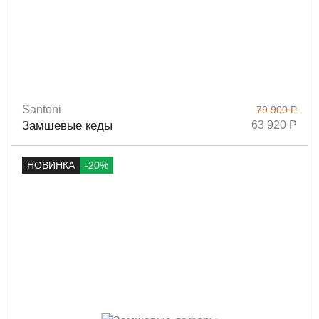
Santoni
79 900 Р
Размеры
36
36,5
37
37,5
38
40
Замшевые кеды
63 920 Р
НОВИНКА
-20%