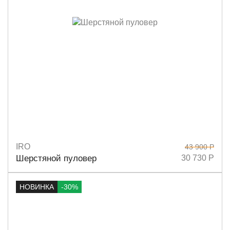
IRO
43 900 Р
Размеры
S
M
Шерстяной пуловер
30 730 Р
НОВИНКА
-30%