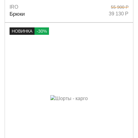
IRO
55 900 Р
Размеры
34
36
38
Брюки
39 130 Р
НОВИНКА
-30%