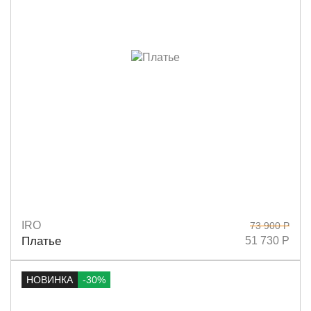
IRO
73 900 Р
Размеры
36
38
40
Платье
51 730 Р
НОВИНКА
-30%