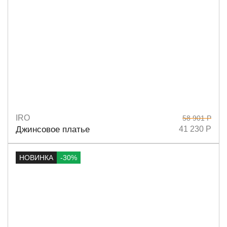
IRO
58 901 Р
Размеры
36
38
Джинсовое платье
41 230 Р
НОВИНКА
-30%