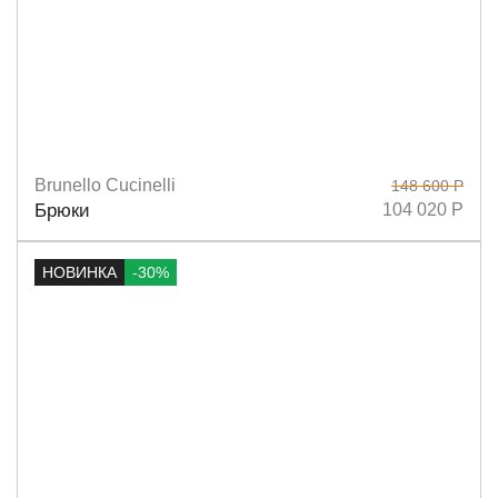
Brunello Cucinelli
148 600 Р
Размеры
42
44
Брюки
104 020 Р
НОВИНКА
-30%