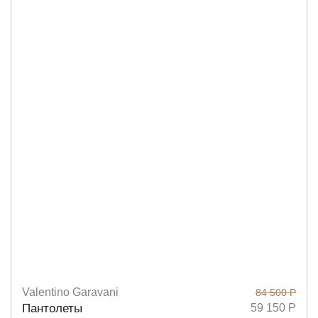
Valentino Garavani
84 500 Р
Размеры
36
37
38
38,5
39
Пантолеты
59 150 Р