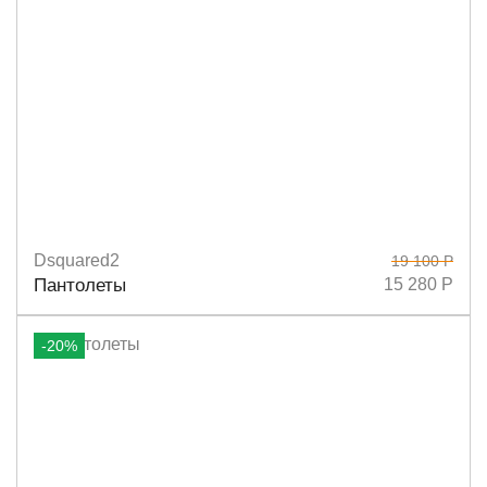
Dsquared2
19 100 Р
Размеры
36
41
Пантолеты
15 280 Р
-20%