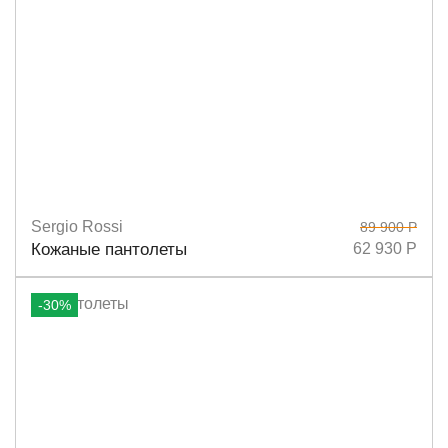
Sergio Rossi
89 900 Р
Размеры
36
36,5
37
37,5
38
38,5
39
40
Кожаные пантолеты
62 930 Р
-30%