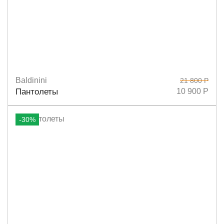
Baldinini
21 800 Р
Размеры
41/42
35/36
Пантолеты
10 900 Р
-30%