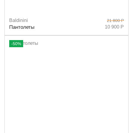
Baldinini
21 800 Р
Размеры
35/36
37/38
39/40
Пантолеты
10 900 Р
-50%