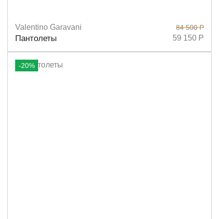
Valentino Garavani
84 500 Р
Размеры
37
38,5
39
39,5
38
Пантолеты
59 150 Р
-20%