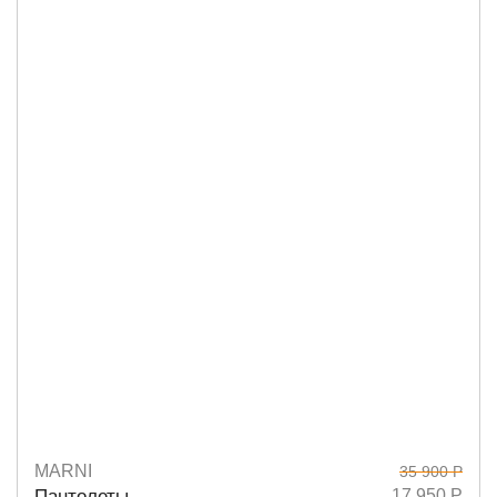
MARNI
35 900 Р
Размеры
36
38
Пантолеты
17 950 Р