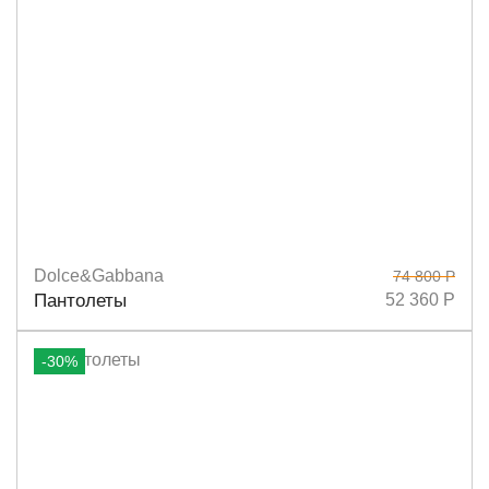
Dolce&Gabbana
74 800 Р
Размеры
36,5
37
37,5
38
38,5
39
40
Пантолеты
52 360 Р
-30%