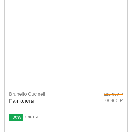
Brunello Cucinelli
112 800 Р
Размеры
36,5
38
39
38,5
40
Пантолеты
78 960 Р
-30%