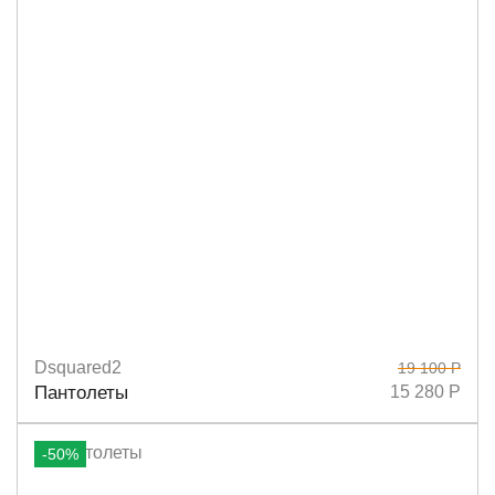
Dsquared2
19 100 Р
Размеры
36
38
39
40
Пантолеты
15 280 Р
-50%