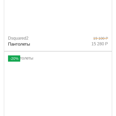
Dsquared2
19 100 Р
Размеры
36
40
41
Пантолеты
15 280 Р
-20%