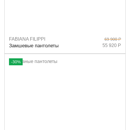
FABIANA FILIPPI
69 900 Р
Размеры
36,5
37
37,5
38
38,5
39
40
Замшевые пантолеты
55 920 Р
-30%