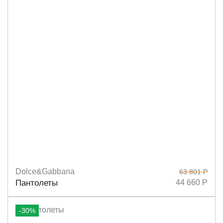
Dolce&Gabbana
63 801 Р
Размеры
36,5
37,5
38
38,5
40
Пантолеты
44 660 Р
-30%