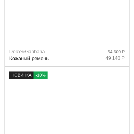
Dolce&Gabbana
54 600 Р
Размеры
80
85
90
95
Кожаный ремень
49 140 Р
НОВИНКА
-10%