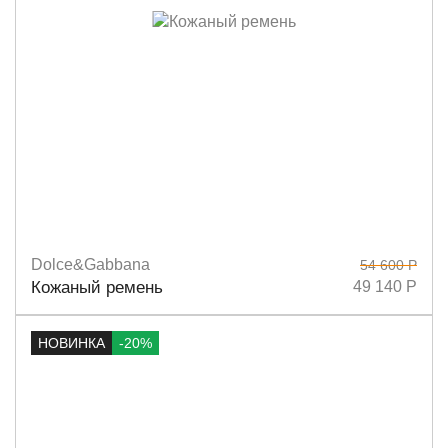
Dolce&Gabbana
54 600 Р
Размеры
80
85
90
95
Кожаный ремень
49 140 Р
НОВИНКА
-20%