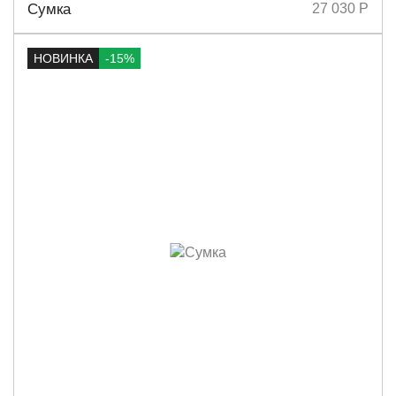
Размеры
38х31
Сумка
27 030 Р
НОВИНКА
-15%