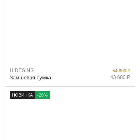
HIDESINS
54 600 Р
Размеры
15х22
Замшевая сумка
43 680 Р
НОВИНКА
-20%