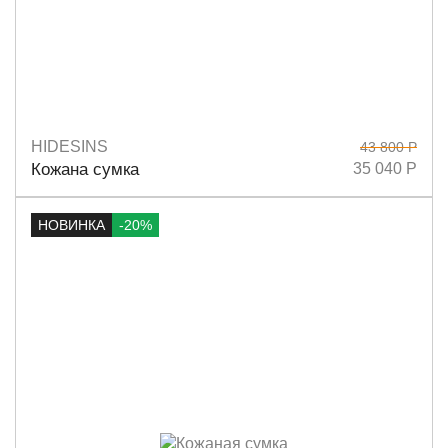
HIDESINS
43 800 Р
Размеры
11х14
Кожана сумка
35 040 Р
НОВИНКА
-20%