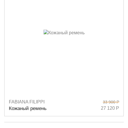
FABIANA FILIPPI
33 900 Р
Размеры
S
M
L
Кожаный ремень
27 120 Р