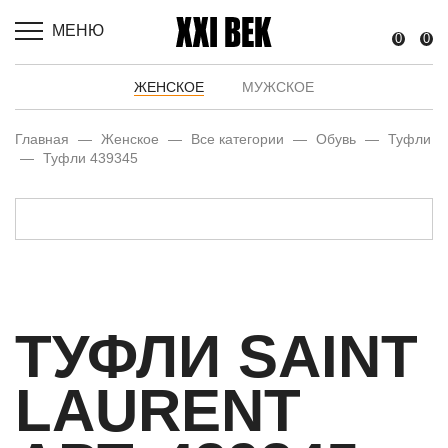
МЕНЮ
0
0
ЖЕНСКОЕ
МУЖСКОЕ
Главная
—
Женское
—
Все категории
—
Обувь
—
Туфли
—
Туфли 439345
ТУФЛИ SAINT
LAURENT