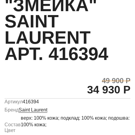
"ЗМЕЙКА"
SAINT
LAURENT
АРТ. 416394
49 900 Р
34 930 Р
Артикул
416394
Бренд
Saint Laurent
верх: 100% кожа; подклад: 100% кожа; подошва:
Состав
100% кожа;
Цвет