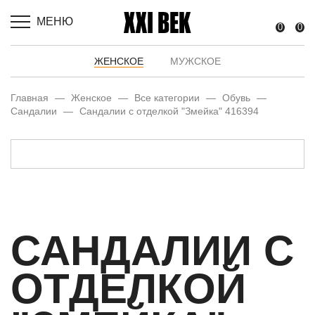
МЕНЮ
0
0
ЖЕНСКОЕ
МУЖСКОЕ
Главная
—
Женское
—
Все категории
—
Обувь
—
Сандалии
—
Сандалии с отделкой "Змейка" 416394
САНДАЛИИ С
ОТДЕЛКОЙ