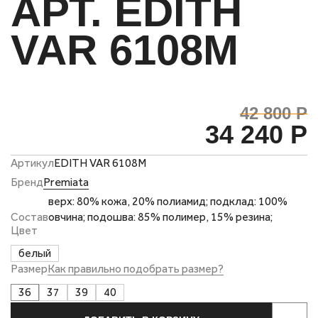
АРТ. EDITH
VAR 6108M
42 800 Р
34 240 Р
Артикул
EDITH VAR 6108M
Бренд
Premiata
верх: 80% кожа, 20% полиамид; подклад: 100%
Состав
овчина; подошва: 85% полимер, 15% резина;
Цвет
белый
Размер
Как правильно подобрать размер?
36
37
39
40