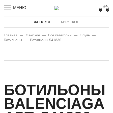
МЕНЮ
0
0
ЖЕНСКОЕ
МУЖСКОЕ
Главная
—
Женское
—
Все категории
—
Обувь
—
Ботильоны
—
Ботильоны 541836
БОТИЛЬОНЫ
BALENCIAGA