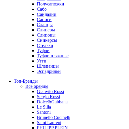
Полусапожки
Сабо
Сандалии
Сапоги
Сланцы
Слиперы
Слипоны
Сникерсы
Стельки
Туфли
Туфли пляжные
Угги
Шлепанцы
Эспадрильи
Топ-Бренды
Все бренды
Gianvito Rossi
Sergio Rossi
Dolce&Gabbana
Le Silla
Santoni
Brunello Cucinelli
Saint Laurent
PHILIPP PLEIN