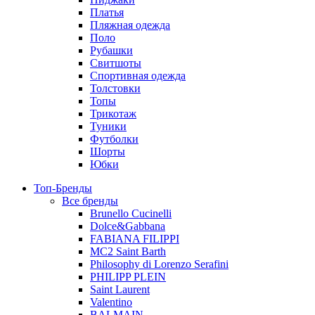
Платья
Пляжная одежда
Поло
Рубашки
Свитшоты
Спортивная одежда
Толстовки
Топы
Трикотаж
Туники
Футболки
Шорты
Юбки
Топ-Бренды
Все бренды
Brunello Cucinelli
Dolce&Gabbana
FABIANA FILIPPI
MC2 Saint Barth
Philosophy di Lorenzo Serafini
PHILIPP PLEIN
Saint Laurent
Valentino
BALMAIN