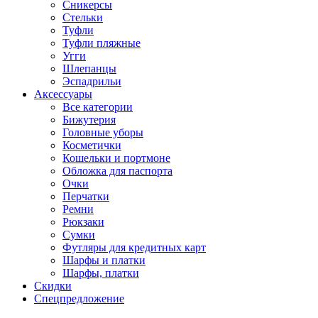
Сникерсы
Стельки
Туфли
Туфли пляжные
Угги
Шлепанцы
Эспадрильи
Аксессуары
Все категории
Бижутерия
Головные уборы
Косметички
Кошельки и портмоне
Обложка для паспорта
Очки
Перчатки
Ремни
Рюкзаки
Сумки
Футляры для кредитных карт
Шарфы и платки
Шарфы, платки
Скидки
Спецпредложение