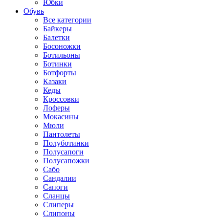
Юбки
Обувь
Все категории
Байкеры
Балетки
Босоножки
Ботильоны
Ботинки
Ботфорты
Казаки
Кеды
Кроссовки
Лоферы
Мокасины
Мюли
Пантолеты
Полуботинки
Полусапоги
Полусапожки
Сабо
Сандалии
Сапоги
Сланцы
Слиперы
Слипоны