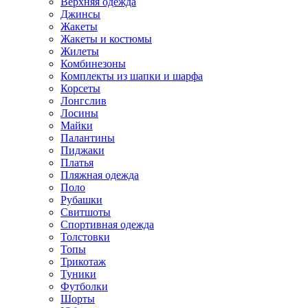
Верхняя одежда
Джинсы
Жакеты
Жакеты и костюмы
Жилеты
Комбинезоны
Комплекты из шапки и шарфа
Корсеты
Лонгслив
Лосины
Майки
Палантины
Пиджаки
Платья
Пляжная одежда
Поло
Рубашки
Свитшоты
Спортивная одежда
Толстовки
Топы
Трикотаж
Туники
Футболки
Шорты