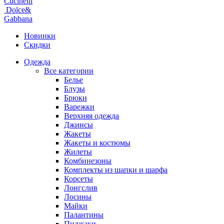
Cucinelli
Dolce&
Gabbana
Новинки
Скидки
Одежда
Все категории
Белье
Блузы
Брюки
Варежки
Верхняя одежда
Джинсы
Жакеты
Жакеты и костюмы
Жилеты
Комбинезоны
Комплекты из шапки и шарфа
Корсеты
Лонгслив
Лосины
Майки
Палантины
Пиджаки