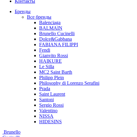
Контакты
Бренды
Все бренды
Balenciaga
BALMAIN
Brunello Cucinelli
Dolce&Gabbana
FABIANA FILIPPI
Fendi
Gianvito Rossi
HAIKURE
Le Silla
MC2 Saint Barth
Philipp Plein
Philosophy di Lorenzo Serafini
Prada
Saint Laurent
Santoni
Sergio Rossi
Valentino
NISSA
HIDESINS
Brunello