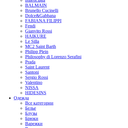
Balenciaga
BALMAIN
Brunello Cucinelli
Dolce&Gabbana
FABIANA FILIPPI
Fendi
Gianvito Rossi
HAIKURE
Le Silla
MC2 Saint Barth
Philipp Plein
Philosophy di Lorenzo Serafini
Prada
Saint Laurent
Santoni
Sergio Rossi
Valentino
NISSA
HIDESINS
Одежда
Все категории
Белье
Блузы
Брюки
Варежки