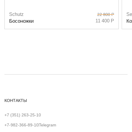
Schutz
Se
22 800 Р
Размеры
36,5 37,5 38 38,5 39 40
Р
Босоножки
11 400 Р
Ко
КОНТАКТЫ
+7 (351) 263-25-10
+7-982-366-89-10
Telegram