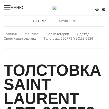
МЕНЮ
0
0
ЖЕНСКОЕ
МУЖСКОЕ
Главная
—
Женское
—
Все категории
—
Одежда
—
Спортивная одежда
—
Толстовка 660773 YBQZ2 6326
ТОЛСТОВКА
SAINT
LAURENT