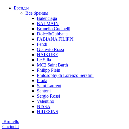
Бренды
Все бренды
Balenciaga
BALMAIN
Brunello Cucinelli
Dolce&Gabbana
FABIANA FILIPPI
Fendi
Gianvito Rossi
HAIKURE
Le Silla
MC2 Saint Barth
Philipp Plein
Philosophy di Lorenzo Serafini
Prada
Saint Laurent
Santoni
Sergio Rossi
Valentino
NISSA
HIDESINS
Brunello
Cucinelli