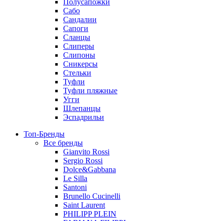
Полусапожки
Сабо
Сандалии
Сапоги
Сланцы
Слиперы
Слипоны
Сникерсы
Стельки
Туфли
Туфли пляжные
Угги
Шлепанцы
Эспадрильи
Топ-Бренды
Все бренды
Gianvito Rossi
Sergio Rossi
Dolce&Gabbana
Le Silla
Santoni
Brunello Cucinelli
Saint Laurent
PHILIPP PLEIN