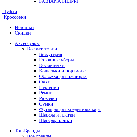
FABIANA FILIPPI
Туфли
Кроссовки
Новинки
Скидки
Аксессуары
Все категории
Бижутерия
Головные уборы
Косметички
Кошельки и портмоне
Обложка для паспорта
Очки
Перчатки
Ремни
Рюкзаки
Сумки
Футляры для кредитных карт
Шарфы и платки
Шарфы, платки
Топ-Бренды
Все бренды