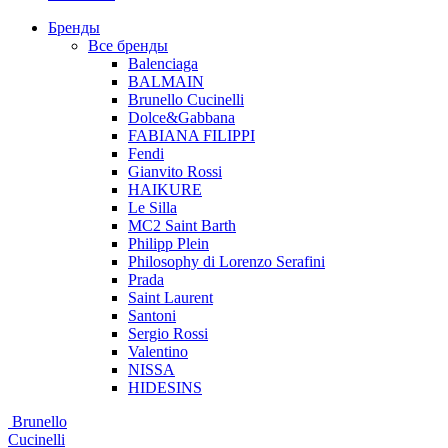
Бренды
Все бренды
Balenciaga
BALMAIN
Brunello Cucinelli
Dolce&Gabbana
FABIANA FILIPPI
Fendi
Gianvito Rossi
HAIKURE
Le Silla
MC2 Saint Barth
Philipp Plein
Philosophy di Lorenzo Serafini
Prada
Saint Laurent
Santoni
Sergio Rossi
Valentino
NISSA
HIDESINS
Brunello
Cucinelli