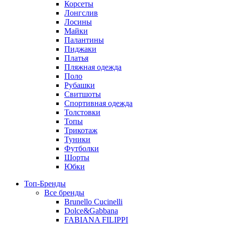
Корсеты
Лонгслив
Лосины
Майки
Палантины
Пиджаки
Платья
Пляжная одежда
Поло
Рубашки
Свитшоты
Спортивная одежда
Толстовки
Топы
Трикотаж
Туники
Футболки
Шорты
Юбки
Топ-Бренды
Все бренды
Brunello Cucinelli
Dolce&Gabbana
FABIANA FILIPPI