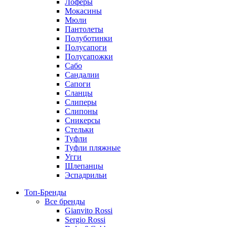
Лоферы
Мокасины
Мюли
Пантолеты
Полуботинки
Полусапоги
Полусапожки
Сабо
Сандалии
Сапоги
Сланцы
Слиперы
Слипоны
Сникерсы
Стельки
Туфли
Туфли пляжные
Угги
Шлепанцы
Эспадрильи
Топ-Бренды
Все бренды
Gianvito Rossi
Sergio Rossi