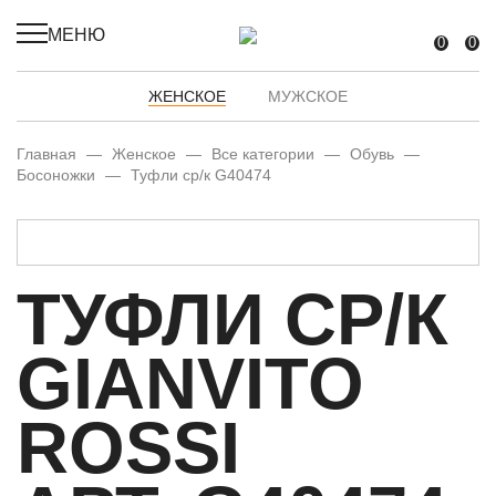
МЕНЮ
0
0
ЖЕНСКОЕ
МУЖСКОЕ
Главная
—
Женское
—
Все категории
—
Обувь
—
Босоножки
—
Туфли ср/к G40474
ТУФЛИ СР/К
GIANVITO
ROSSI